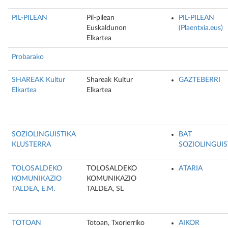
PIL-PILEAN
Pil-pilean
PIL-PILEAN
Euskaldunon
(Plaentxia.eus)
Elkartea
Probarako
SHAREAK Kultur
Shareak Kultur
GAZTEBERRI
Elkartea
Elkartea
SOZIOLINGUISTIKA
BAT
KLUSTERRA
SOZIOLINGUIS
TOLOSALDEKO
TOLOSALDEKO
ATARIA
KOMUNIKAZIO
KOMUNIKAZIO
TALDEA, E.M.
TALDEA, SL
TOTOAN
Totoan, Txorierriko
AIKOR