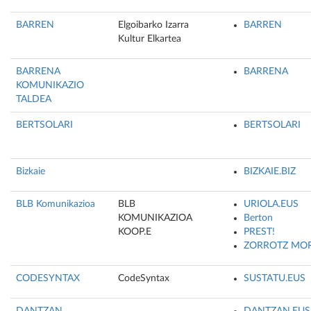
BARREN
Elgoibarko Izarra
BARREN
Kultur Elkartea
BARRENA
BARRENA
KOMUNIKAZIO
TALDEA
BERTSOLARI
BERTSOLARI
Bizkaie
BIZKAIE.BIZ
BLB Komunikazioa
BLB
URIOLA.EUS
KOMUNIKAZIOA
Berton
KOOP.E
PREST!
ZORROTZ MO
CODESYNTAX
CodeSyntax
SUSTATU.EUS