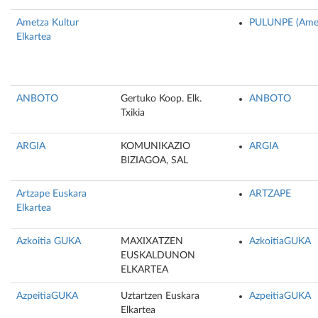
Ametza Kultur
PULUNPE (Amez
Elkartea
ANBOTO
Gertuko Koop. Elk.
ANBOTO
Txikia
ARGIA
KOMUNIKAZIO
ARGIA
BIZIAGOA, SAL
Artzape Euskara
ARTZAPE
Elkartea
Azkoitia GUKA
MAXIXATZEN
AzkoitiaGUKA
EUSKALDUNON
ELKARTEA
AzpeitiaGUKA
Uztartzen Euskara
AzpeitiaGUKA
Elkartea