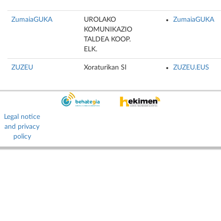
ZumaiaGUKA
UROLAKO
ZumaiaGUKA
KOMUNIKAZIO
TALDEA KOOP.
ELK.
ZUZEU
Xoraturikan Sl
ZUZEU.EUS
Legal notice
and privacy
policy