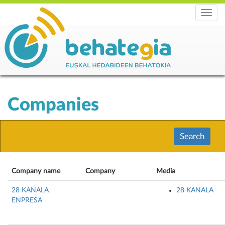
Menu
Companies
Search
Company name
Company
Media
28 KANALA
28 KANALA
ENPRESA