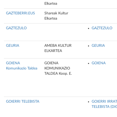
Elkartea
GAZTEBERRI.EUS
Shareak Kultur
Elkartea
GAZTEZULO
GAZTEZULO
GEURIA
AMEBA KULTUR
GEURIA
ELKARTEA
GOIENA
GOIENA
GOIENA
Komunikazio Taldea
KOMUNIKAZIO
TALDEA Koop. E.
GOIERRI TELEBISTA
GOIERRI IRRAT
TELEBISTA (DI