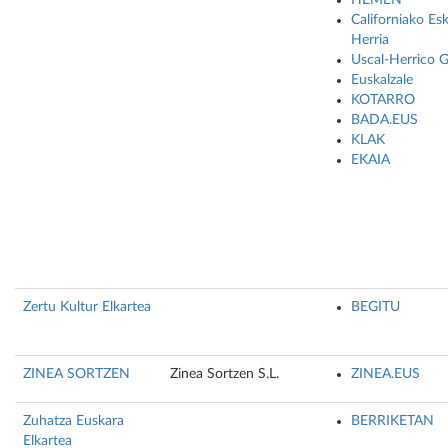
HEMEN
Californiako Es
Herria
Uscal-Herrico 
Euskalzale
KOTARRO
BADA.EUS
KLAK
EKAIA
Zertu Kultur Elkartea
BEGITU
ZINEA SORTZEN
Zinea Sortzen S.L.
ZINEA.EUS
Zuhatza Euskara
BERRIKETAN
Elkartea