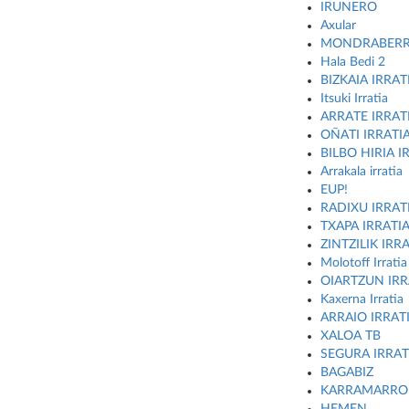
IRUNERO
Axular
MONDRABERR
Hala Bedi 2
BIZKAIA IRRAT
Itsuki Irratia
ARRATE IRRAT
OÑATI IRRATI
BILBO HIRIA I
Arrakala irratia
EUP!
RADIXU IRRAT
TXAPA IRRATI
ZINTZILIK IRR
Molotoff Irratia
OIARTZUN IRR
Kaxerna Irratia
ARRAIO IRRAT
XALOA TB
SEGURA IRRAT
BAGABIZ
KARRAMARRO