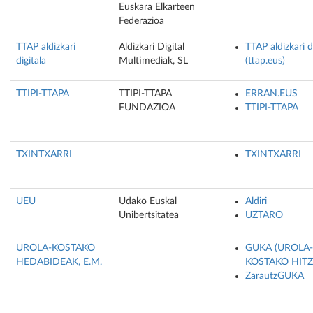
Euskara Elkarteen
Federazioa
TTAP aldizkari
Aldizkari Digital
TTAP aldizkari d
digitala
Multimediak, SL
(ttap.eus)
TTIPI-TTAPA
TTIPI-TTAPA
ERRAN.EUS
FUNDAZIOA
TTIPI-TTAPA
TXINTXARRI
TXINTXARRI
UEU
Udako Euskal
Aldiri
Unibertsitatea
UZTARO
UROLA-KOSTAKO
GUKA (UROLA-
HEDABIDEAK, E.M.
KOSTAKO HITZ
ZarautzGUKA