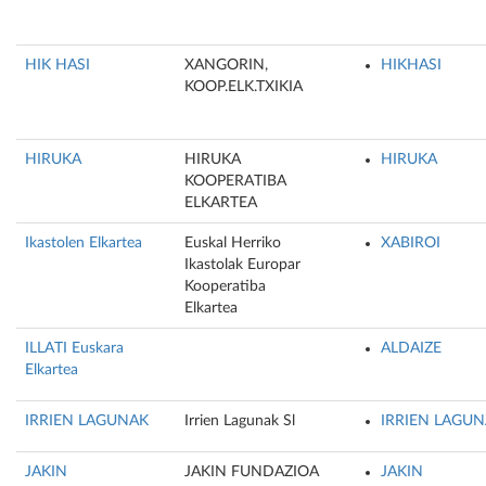
HIK HASI
XANGORIN,
HIKHASI
KOOP.ELK.TXIKIA
HIRUKA
HIRUKA
HIRUKA
KOOPERATIBA
ELKARTEA
Ikastolen Elkartea
Euskal Herriko
XABIROI
Ikastolak Europar
Kooperatiba
Elkartea
ILLATI Euskara
ALDAIZE
Elkartea
IRRIEN LAGUNAK
Irrien Lagunak Sl
IRRIEN LAGU
JAKIN
JAKIN FUNDAZIOA
JAKIN