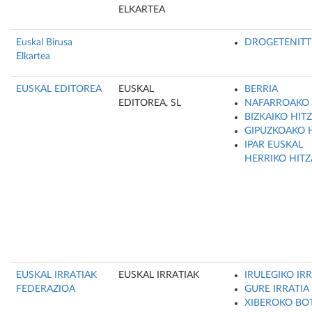
ELKARTEA
Euskal Birusa
DROGETENITT
Elkartea
EUSKAL EDITOREA
EUSKAL
BERRIA
EDITOREA, SL
NAFARROAKO 
BIZKAIKO HIT
GIPUZKOAKO 
IPAR EUSKAL
HERRIKO HITZ
EUSKAL IRRATIAK
EUSKAL IRRATIAK
IRULEGIKO IR
FEDERAZIOA
GURE IRRATIA
XIBEROKO BO