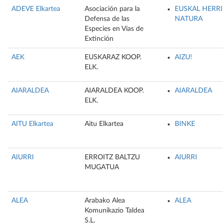
ADEVE Elkartea
Asociación para la
EUSKAL HERR
Defensa de las
NATURA
Especies en Vías de
Extinción
AEK
EUSKARAZ KOOP.
AIZU!
ELK.
AIARALDEA
AIARALDEA KOOP.
AIARALDEA
ELK.
AITU Elkartea
Aitu Elkartea
BINKE
AIURRI
ERROITZ BALTZU
AIURRI
MUGATUA
ALEA
Arabako Alea
ALEA
Komunikazio Taldea
S.L.