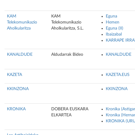
KAM
KAM
Eguna
Telekomunikazio
Telekomunikazio
Hemen
Aholkularitza
Aholkularitza, S.L.
Eguna (II)
Ibaizabal
KARRAPE IRRA
KANALDUDE
Aldudarrak Bideo
KANALDUDE
KAZETA
KAZETA.EUS
KKINZONA
KKINZONA
KRONIKA
DOBERA EUSKARA
Kronika (Astiga
ELKARTEA
Kronika (Hernan
KRONIKA (UR