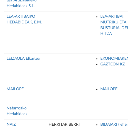
Lea Artibaialdeko
Hedabideak S.L.
LEA-ARTIBAIKO
LEA-ARTIBAI,
HEDABIDEAK, E.M.
MUTRIKU ETA
BUSTURIALDE
HITZA
LEIZAOLA Elkartea
EKONOMIARE
GAZTEON KZ
MAILOPE
MAILOPE
Nafarroako
Hedabideak
NAIZ
HERRITAR BERRI
BIDAIARI (lehe