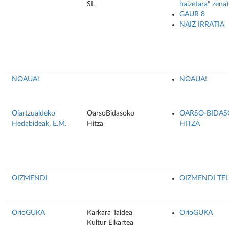
SL
haizetara" zena)
GAUR 8
NAIZ IRRATIA
NOAUA!
NOAUA!
Oiartzualdeko
OarsoBidasoko
OARSO-BIDA
Hedabideak, E.M.
Hitza
HITZA
OIZMENDI
OIZMENDI TEL
OrioGUKA
Karkara Taldea
OrioGUKA
Kultur Elkartea