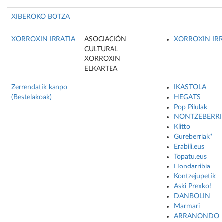
XIBEROKO BOTZA
XORROXIN IRRATIA
ASOCIACIÓN
XORROXIN IRR
CULTURAL
XORROXIN
ELKARTEA
Zerrendatik kanpo
IKASTOLA
(Bestelakoak)
HEGATS
Pop Pilulak
NONTZEBERRI
Klitto
Gureberriak*
Erabili.eus
Topatu.eus
Hondarribia
Kontzejupetik
Aski Prexko!
DANBOLIN
Marmari
ARRANONDO