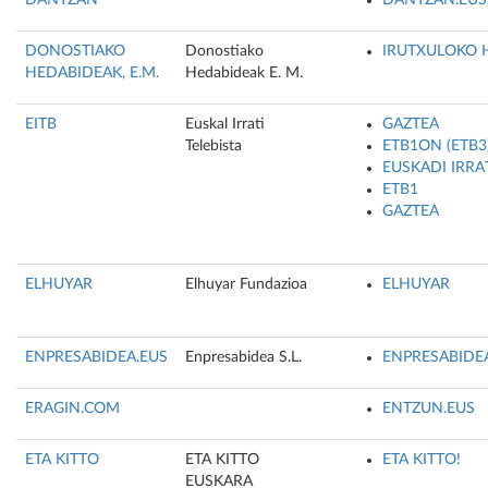
DANTZAN
DANTZAN.EUS
DONOSTIAKO
Donostiako
IRUTXULOKO 
HEDABIDEAK, E.M.
Hedabideak E. M.
EITB
Euskal Irrati
GAZTEA
Telebista
ETB1ON (ETB3
EUSKADI IRRA
ETB1
GAZTEA
ELHUYAR
Elhuyar Fundazioa
ELHUYAR
ENPRESABIDEA.EUS
Enpresabidea S.L.
ENPRESABIDE
ERAGIN.COM
ENTZUN.EUS
ETA KITTO
ETA KITTO
ETA KITTO!
EUSKARA