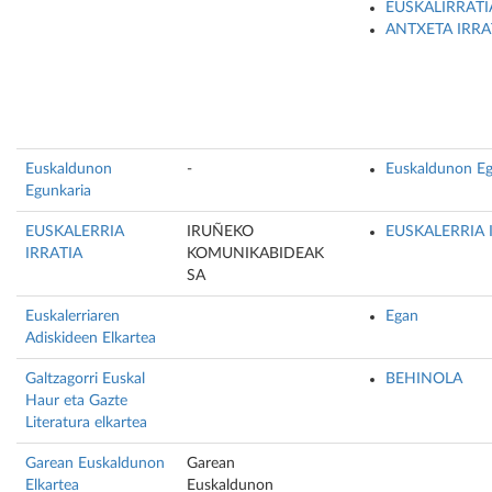
EUSKALIRRATI
ANTXETA IRRA
Euskaldunon
-
Euskaldunon Eg
Egunkaria
EUSKALERRIA
IRUÑEKO
EUSKALERRIA 
IRRATIA
KOMUNIKABIDEAK
SA
Euskalerriaren
Egan
Adiskideen Elkartea
Galtzagorri Euskal
BEHINOLA
Haur eta Gazte
Literatura elkartea
Garean Euskaldunon
Garean
Elkartea
Euskaldunon