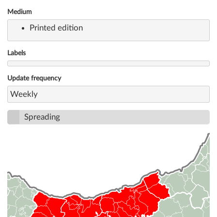
Medium
Printed edition
Labels
Update frequency
Weekly
Spreading