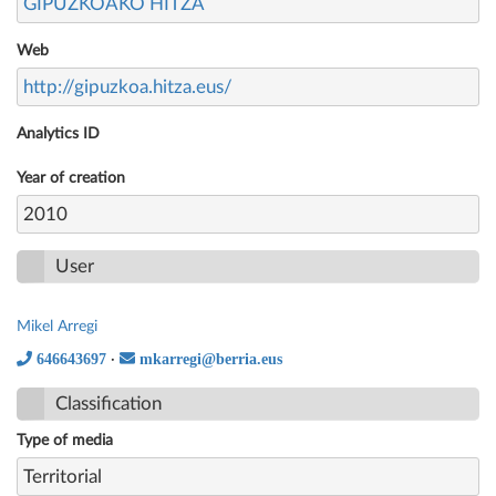
GIPUZKOAKO HITZA
Web
http://gipuzkoa.hitza.eus/
Analytics ID
Year of creation
2010
User
Mikel Arregi
646643697
mkarregi@berria.eus
·
Classification
Type of media
Territorial