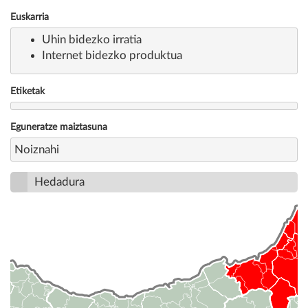
Euskarria
Uhin bidezko irratia
Internet bidezko produktua
Etiketak
Eguneratze maiztasuna
Noiznahi
Hedadura