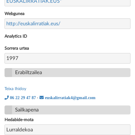
EUSKALIRRATIAK.EUS*
Webgunea
http://euskalirratiak.eus/
Analytics ID
Sorrera urtea
1997
Erabiltzailea
Teixa Ihidoy
06 22 29 47 87
euskalirratiak4@gmail.com
·
Sailkapena
Hedabide-mota
Lurraldekoa