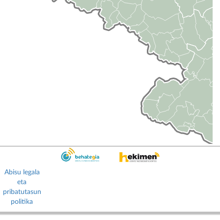
Abisu legala
eta
pribatutasun
politika