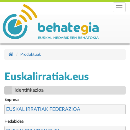
Menu
Produktuak
Euskalirratiak.eus
Identifikazioa
Enpresa
EUSKAL IRRATIAK FEDERAZIOA
Hedabidea