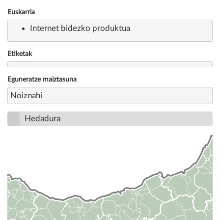
Euskarria
Internet bidezko produktua
Etiketak
Eguneratze maiztasuna
Noiznahi
Hedadura