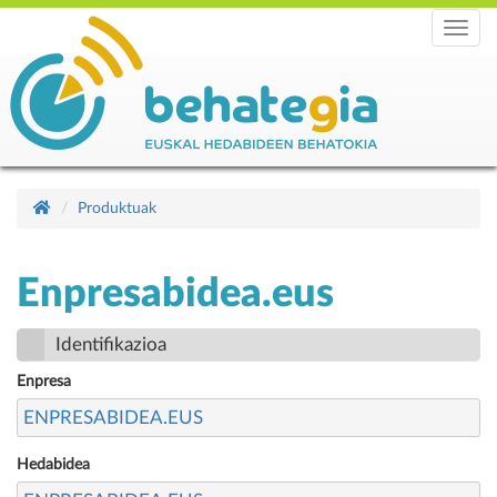
Menu
Produktuak
Enpresabidea.eus
Identifikazioa
Enpresa
ENPRESABIDEA.EUS
Hedabidea