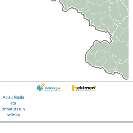
Abisu legala
eta
pribatutasun
politika