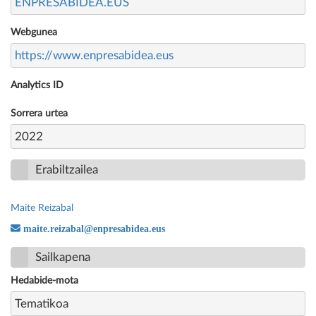
ENPRESABIDEA.EUS
Webgunea
https://www.enpresabidea.eus
Analytics ID
Sorrera urtea
2022
Erabiltzailea
Maite Reizabal
maite.reizabal@enpresabidea.eus
Sailkapena
Hedabide-mota
Tematikoa