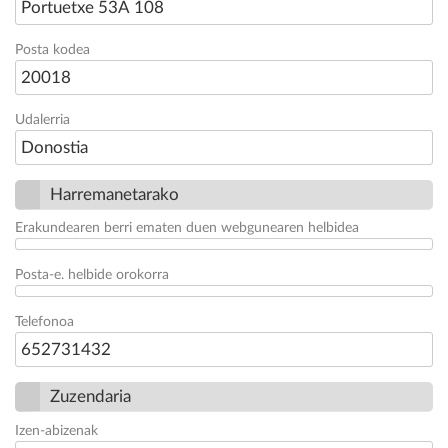
Portuetxe 53A 108
Posta kodea
20018
Udalerria
Donostia
Harremanetarako
Erakundearen berri ematen duen webgunearen helbidea
Posta-e. helbide orokorra
Telefonoa
652731432
Zuzendaria
Izen-abizenak