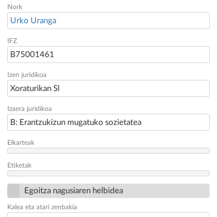
Nork
Urko Uranga
IFZ
B75001461
Izen juridikoa
Xoraturikan Sl
Izaera juridikoa
B: Erantzukizun mugatuko sozietatea
Elkarteak
Etiketak
Egoitza nagusiaren helbidea
Kalea eta atari zenbakia