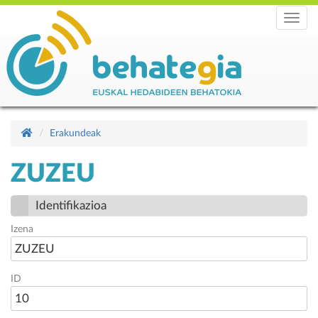
Menu
Erakundeak
ZUZEU
Identifikazioa
Izena
ZUZEU
ID
10