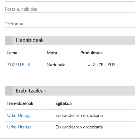
Posta-e. helbidea
Telefonoa
Hedabideak
Izena
Mota
Produktuak
ZUZEU.EUS
Nazionala
ZUZEU.EUS
Erabiltzaileak
Izen-abizenak
Egitekoa
Urko Uranga
Erakundearen ordezkaria
Urko Uranga
Erakundearen ordezkaria