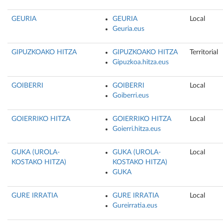
GEURIA
GEURIA
Local
Geuria.eus
GIPUZKOAKO HITZA
GIPUZKOAKO HITZA
Territorial
Gipuzkoa.hitza.eus
GOIBERRI
GOIBERRI
Local
Goiberri.eus
GOIERRIKO HITZA
GOIERRIKO HITZA
Local
Goierri.hitza.eus
GUKA (UROLA-
GUKA (UROLA-
Local
KOSTAKO HITZA)
KOSTAKO HITZA)
GUKA
GURE IRRATIA
GURE IRRATIA
Local
Gureirratia.eus