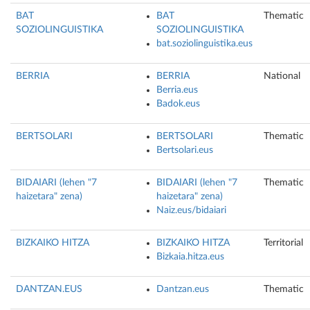
BAT
BAT
Thematic
SOZIOLINGUISTIKA
SOZIOLINGUISTIKA
bat.soziolinguistika.eus
BERRIA
BERRIA
National
Berria.eus
Badok.eus
BERTSOLARI
BERTSOLARI
Thematic
Bertsolari.eus
BIDAIARI (lehen "7
BIDAIARI (lehen "7
Thematic
haizetara" zena)
haizetara" zena)
Naiz.eus/bidaiari
BIZKAIKO HITZA
BIZKAIKO HITZA
Territorial
Bizkaia.hitza.eus
DANTZAN.EUS
Dantzan.eus
Thematic