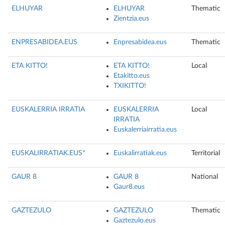
ELHUYAR
ELHUYAR
Thematic
Zientzia.eus
ENPRESABIDEA.EUS
Enpresabidea.eus
Thematic
ETA KITTO!
ETA KITTO!
Local
Etakitto.eus
TXIKITTO!
EUSKALERRIA IRRATIA
EUSKALERRIA
Local
IRRATIA
Euskalerriairratia.eus
EUSKALIRRATIAK.EUS*
Euskalirratiak.eus
Territorial
GAUR 8
GAUR 8
National
Gaur8.eus
GAZTEZULO
GAZTEZULO
Thematic
Gaztezulo.eus