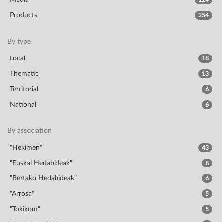
Media
124
Products
254
By type
Local
18
Thematic
13
Territorial
6
National
6
By association
"Hekimen"
43
"Euskal Hedabideak"
8
"Bertako Hedabideak"
6
"Arrosa"
5
"Tokikom"
5