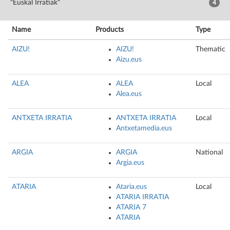
"Euskal Irratiak"
4
Name
Products
Type
AIZU!
AIZU!
Thematic
Aizu.eus
ALEA
ALEA
Local
Alea.eus
ANTXETA IRRATIA
ANTXETA IRRATIA
Local
Antxetamedia.eus
ARGIA
ARGIA
National
Argia.eus
ATARIA
Ataria.eus
Local
ATARIA IRRATIA
ATARIA 7
ATARIA