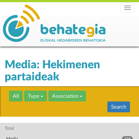
Menu
Media: Hekimenen
partaideak
All
Type
Association
Search
Total