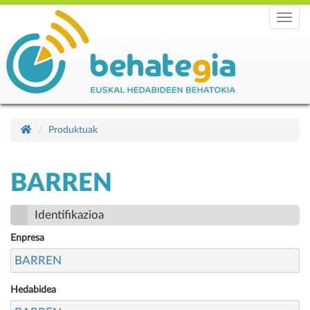
Menu
Produktuak
BARREN
Identifikazioa
Enpresa
BARREN
Hedabidea