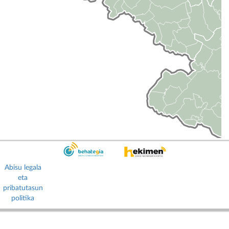
Abisu legala
eta
pribatutasun
politika