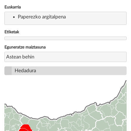
Euskarria
Paperezko argitalpena
Etiketak
Eguneratze maiztasuna
Astean behin
Hedadura