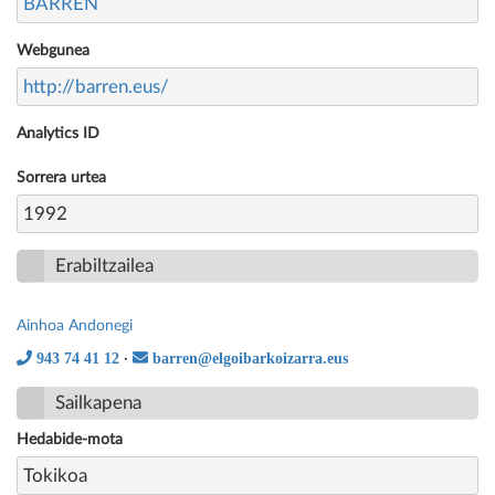
BARREN
Webgunea
http://barren.eus/
Analytics ID
Sorrera urtea
1992
Erabiltzailea
Ainhoa Andonegi
943 74 41 12
barren@elgoibarkoizarra.eus
·
Sailkapena
Hedabide-mota
Tokikoa