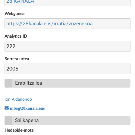
28 KANALA
Webgunea
https://28kanala.eus/irratia/zuzenekoa
Analytics ID
999
Sorrera urtea
2006
Erabiltzailea
Ion Aldanondo
info@28kanala.eus
Sailkapena
Hedabide-mota