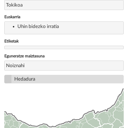
Tokikoa
Euskarria
Uhin bidezko irratia
Etiketak
Eguneratze maiztasuna
Noiznahi
Hedadura