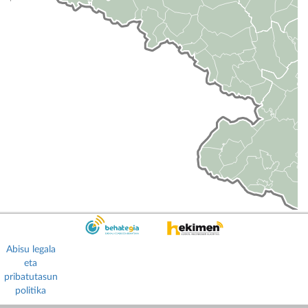
Abisu legala
eta
pribatutasun
politika