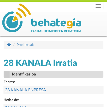
Menu
Produktuak
28 KANALA Irratia
Identifikazioa
Enpresa
28 KANALA ENPRESA
Hedabidea