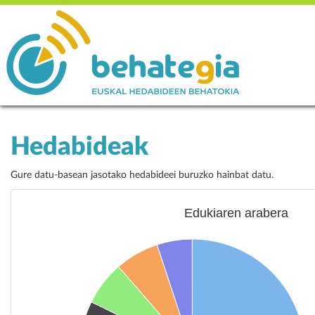
Hedabideak
Gure datu-basean jasotako hedabideei buruzko hainbat datu.
Edukiaren arabera