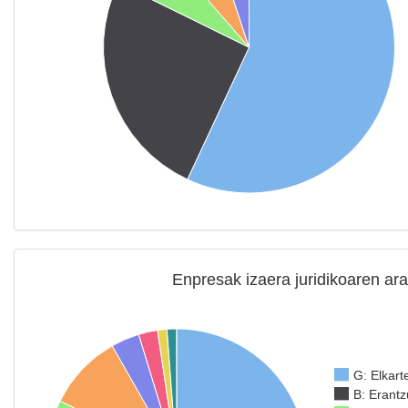
Enpresak izaera juridikoaren ar
G: Elkart
B: Erant