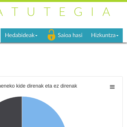
ATUTEGIA
Hedabideak
Saioa hasi
Hizkuntza
eneko kide direnak eta ez direnak