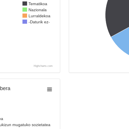
Tematikoa
Nazionala
Lurraldekoa
-Daturik ez-
Highcharts.com
abera
ea
zukizun mugatuko sozietatea