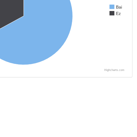
Bai
Ez
Highcharts.com