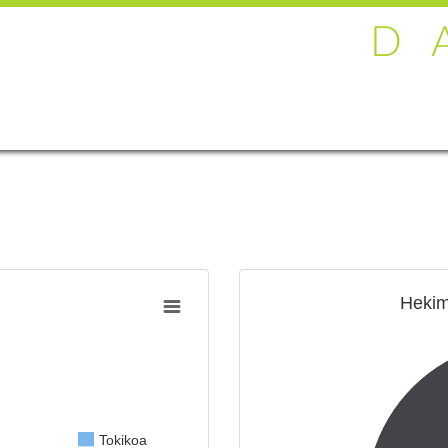
D
Hekim
Tokikoa